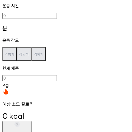
운동 시간
분
운동 강도
가볍게
적당히
격하게
현재 체중
kg
예상 소모 칼로리
0
kcal