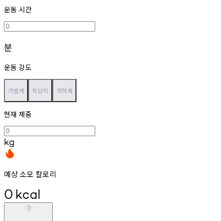
운동 시간
분
운동 강도
가볍게
적당히
격하게
현재 체중
kg
예상 소모 칼로리
0
kcal