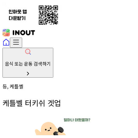
음식 또는 운동 검색하기
등, 케틀벨
케틀벨 터키쉬 겟업