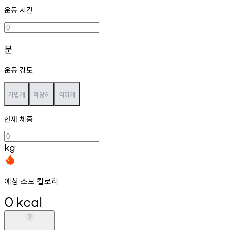
운동 시간
분
운동 강도
가볍게
적당히
격하게
현재 체중
kg
예상 소모 칼로리
0
kcal