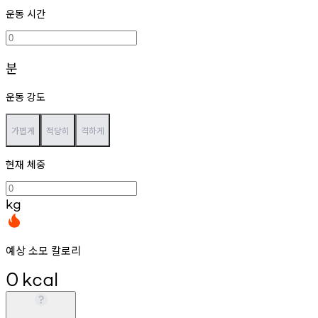
운동 시간
분
운동 강도
가볍게
적당히
격하게
현재 체중
kg
예상 소모 칼로리
0
kcal