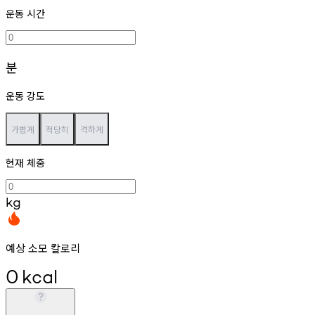
운동 시간
분
운동 강도
가볍게
적당히
격하게
현재 체중
kg
예상 소모 칼로리
0
kcal