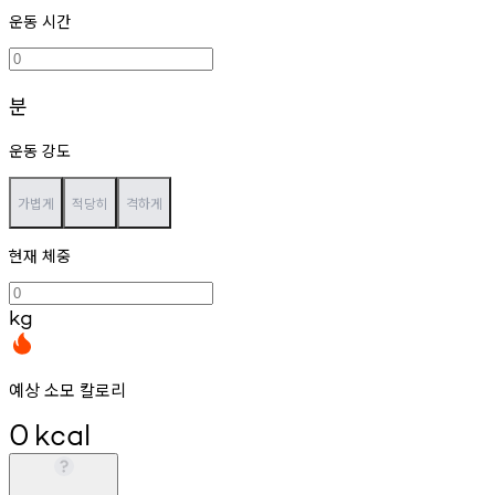
운동 시간
분
운동 강도
가볍게
적당히
격하게
현재 체중
kg
예상 소모 칼로리
0
kcal