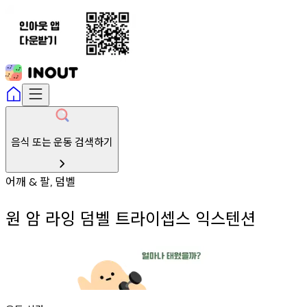
음식 또는 운동 검색하기
어깨
팔
덤벨
&
,
원 암 라잉 덤벨 트라이셉스 익스텐션