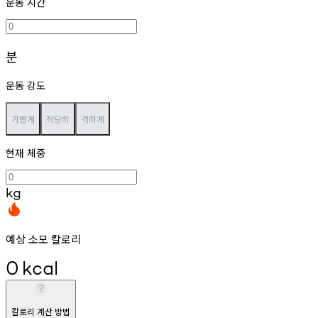
운동 시간
분
운동 강도
가볍게
적당히
격하게
현재 체중
kg
예상 소모 칼로리
0
kcal
칼로리 계산 방법