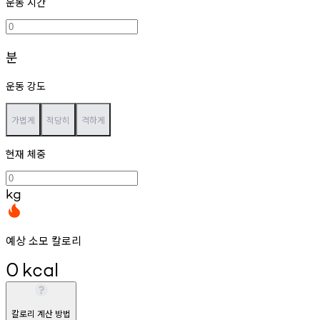
운동 시간
분
운동 강도
가볍게
적당히
격하게
현재 체중
kg
예상 소모 칼로리
0
kcal
칼로리 계산 방법