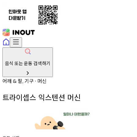
음식 또는 운동 검색하기
어깨
팔
기구
머신
&
,
∙
트라이셉스 익스텐션 머신