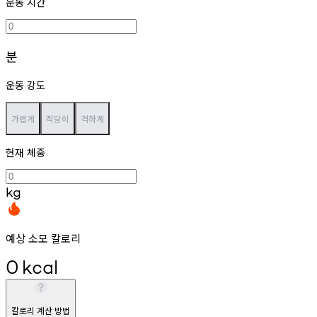
운동 시간
분
운동 강도
가볍게
적당히
격하게
현재 체중
kg
예상 소모 칼로리
0
kcal
칼로리 계산 방법