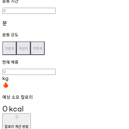
운동 시간
분
운동 강도
가볍게
적당히
격하게
현재 체중
kg
예상 소모 칼로리
0
kcal
칼로리 계산 방법