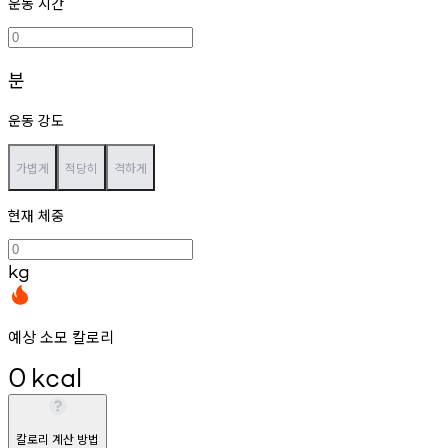
운동 시간
분
운동 강도
가볍게
적당히
격하게
현재 체중
kg
예상 소모 칼로리
0
kcal
칼로리 계산 방법