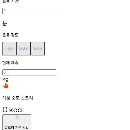
운동 시간
분
운동 강도
가볍게
적당히
격하게
현재 체중
kg
예상 소모 칼로리
0
kcal
칼로리 계산 방법