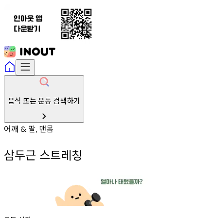
음식 또는 운동 검색하기
어깨
팔
맨몸
&
,
삼두근 스트레칭