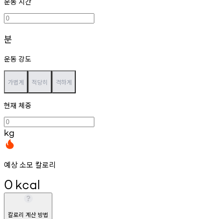
운동 시간
분
운동 강도
가볍게
적당히
격하게
현재 체중
kg
예상 소모 칼로리
0
kcal
칼로리 계산 방법