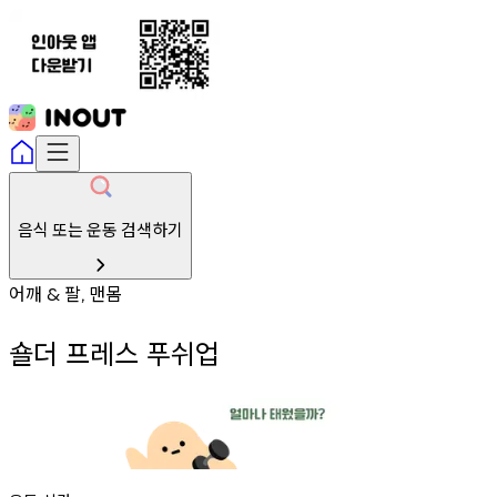
음식 또는 운동 검색하기
어깨
팔
맨몸
&
,
숄더 프레스 푸쉬업