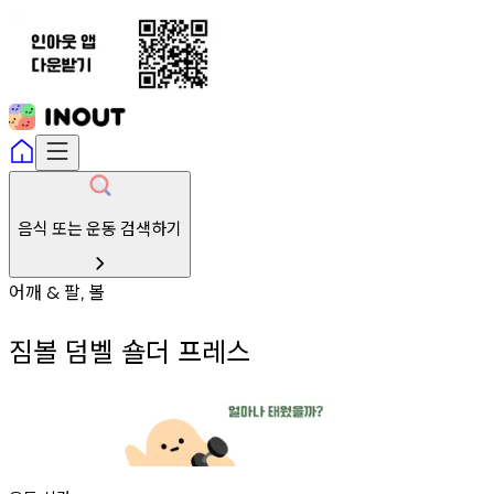
음식 또는 운동 검색하기
어깨
팔
볼
&
,
짐볼 덤벨 숄더 프레스