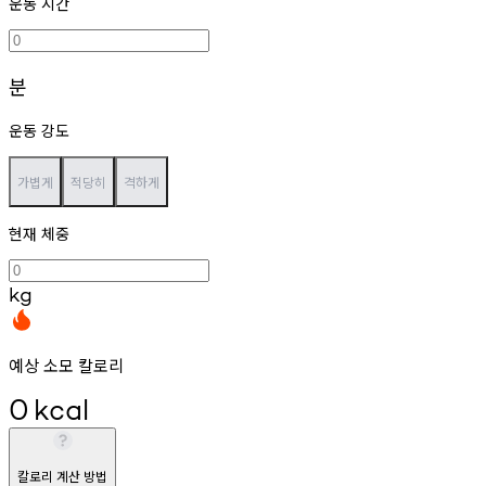
운동 시간
분
운동 강도
가볍게
적당히
격하게
현재 체중
kg
예상 소모 칼로리
0
kcal
칼로리 계산 방법