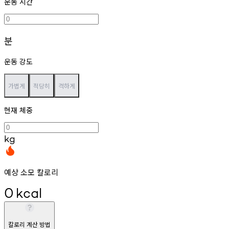
운동 시간
분
운동 강도
가볍게
적당히
격하게
현재 체중
kg
예상 소모 칼로리
0
kcal
칼로리 계산 방법