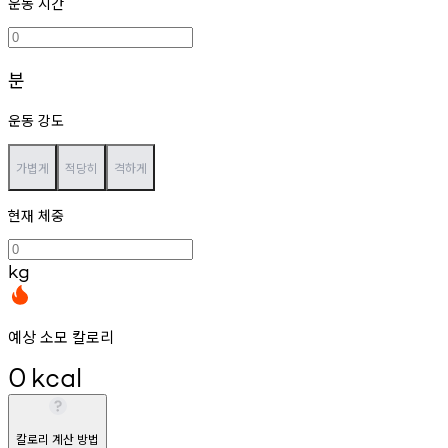
운동 시간
분
운동 강도
가볍게
적당히
격하게
현재 체중
kg
예상 소모 칼로리
0
kcal
칼로리 계산 방법