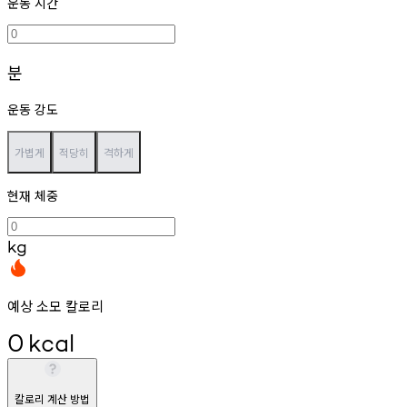
운동 시간
분
운동 강도
가볍게
적당히
격하게
현재 체중
kg
예상 소모 칼로리
0
kcal
칼로리 계산 방법