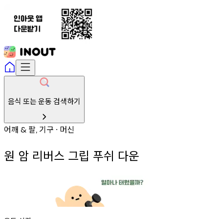
음식 또는 운동 검색하기
어깨
팔
기구
머신
&
,
∙
원 암 리버스 그립 푸쉬 다운