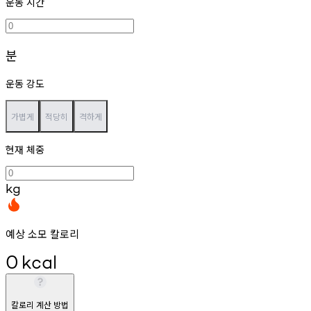
운동 시간
분
운동 강도
가볍게
적당히
격하게
현재 체중
kg
예상 소모 칼로리
0
kcal
칼로리 계산 방법