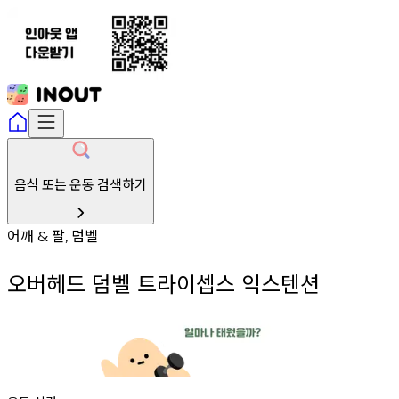
음식 또는 운동 검색하기
어깨
팔
덤벨
&
,
오버헤드 덤벨 트라이셉스 익스텐션