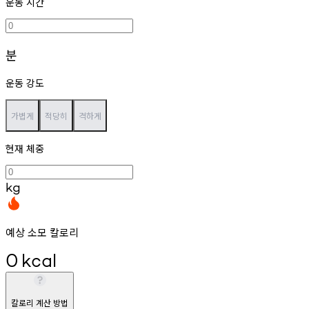
운동 시간
분
운동 강도
가볍게
적당히
격하게
현재 체중
kg
예상 소모 칼로리
0
kcal
칼로리 계산 방법