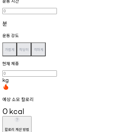
운동 시간
분
운동 강도
가볍게
적당히
격하게
현재 체중
kg
예상 소모 칼로리
0
kcal
칼로리 계산 방법