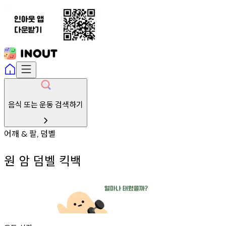
음식 또는 운동 검색하기
어깨
팔
덤벨
&
,
원 암 덤벨 킥백