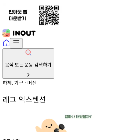
음식 또는 운동 검색하기
하체
기구
머신
,
∙
레그 익스텐션