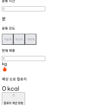
운동 시간
분
운동 강도
가볍게
적당히
격하게
현재 체중
kg
예상 소모 칼로리
0
kcal
칼로리 계산 방법