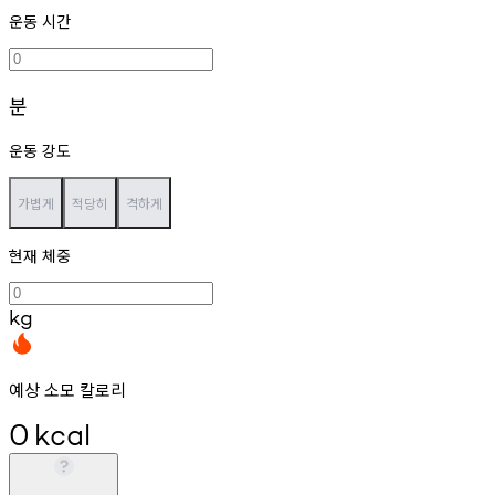
운동 시간
분
운동 강도
가볍게
적당히
격하게
현재 체중
kg
예상 소모 칼로리
0
kcal