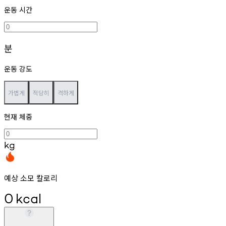
운동 시간
분
운동 강도
가볍게
적당히
격하게
현재 체중
kg
예상 소모 칼로리
0
kcal