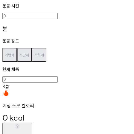
운동 시간
분
운동 강도
가볍게
적당히
격하게
현재 체중
kg
예상 소모 칼로리
0
kcal