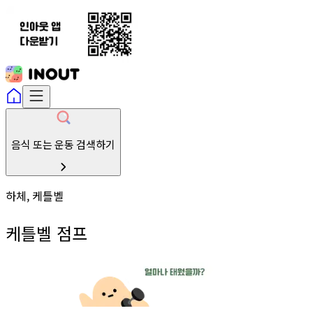
음식 또는 운동 검색하기
하체, 케틀벨
케틀벨 점프