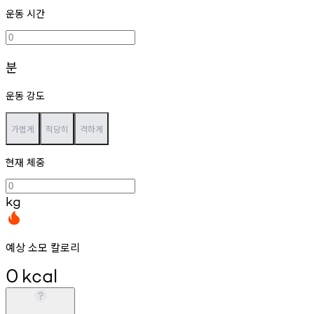
운동 시간
분
운동 강도
가볍게
적당히
격하게
현재 체중
kg
예상 소모 칼로리
0
kcal