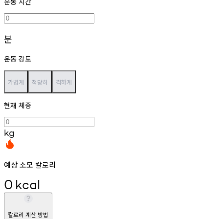
운동 시간
분
운동 강도
가볍게
적당히
격하게
현재 체중
kg
예상 소모 칼로리
0
kcal
칼로리 계산 방법