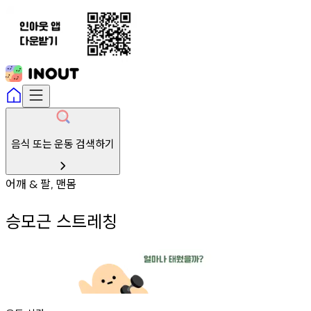
음식 또는 운동 검색하기
어깨
팔
맨몸
&
,
승모근 스트레칭