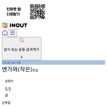
음식 또는 운동 검색하기
회
이상
기록
100
엔가와
작은
(
)
초밥
순탄수
5.5
g
단백질