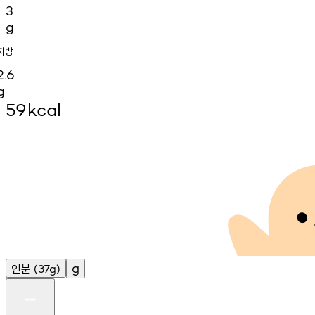
3
g
지방
2.6
g
59
kcal
인분
g
(37g)