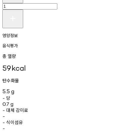
영양정보
음식평가
총 열량
59
kcal
탄수화물
5.5
g
당
-
0.7
g
대체
감미료
-
-
식이섬유
-
-