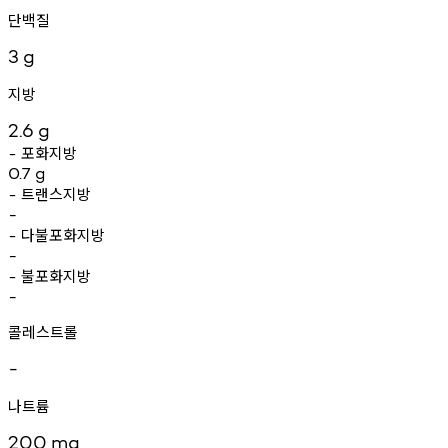
단백질
3
g
지방
2.6
g
포화지방
-
0.7
g
트랜스지방
-
-
다불포화지방
-
-
불포화지방
-
-
콜레스트롤
-
나트륨
200
mg