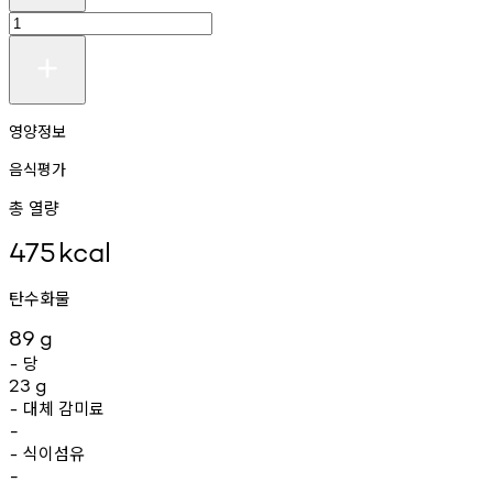
영양정보
음식평가
총 열량
475
kcal
탄수화물
89
g
당
-
23
g
대체
감미료
-
-
식이섬유
-
-