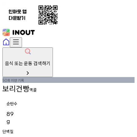
음식 또는 운동 검색하기
회
미만
기록
50
보리건빵
맥콜
순탄수
89
g
단백질