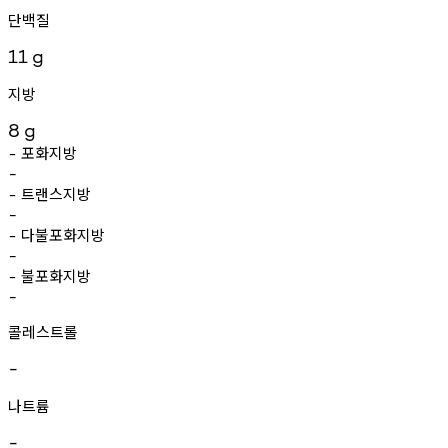
단백질
11
g
지방
8
g
포화지방
-
-
트랜스지방
-
-
다불포화지방
-
-
불포화지방
-
-
콜레스트롤
-
나트륨
-