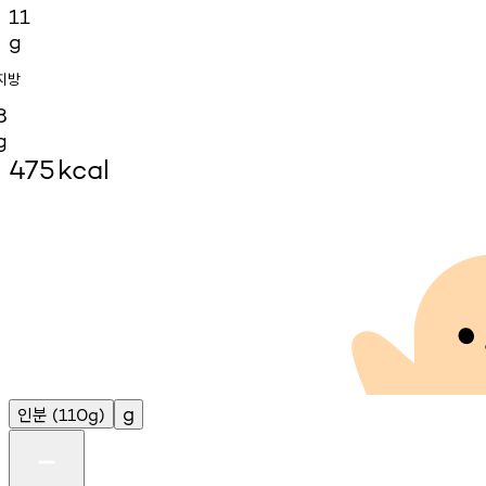
11
g
지방
8
g
475
kcal
인분
g
(110g)