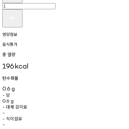
영양정보
음식평가
총 열량
196
kcal
탄수화물
0.6
g
당
-
0.6
g
대체
감미료
-
-
식이섬유
-
-