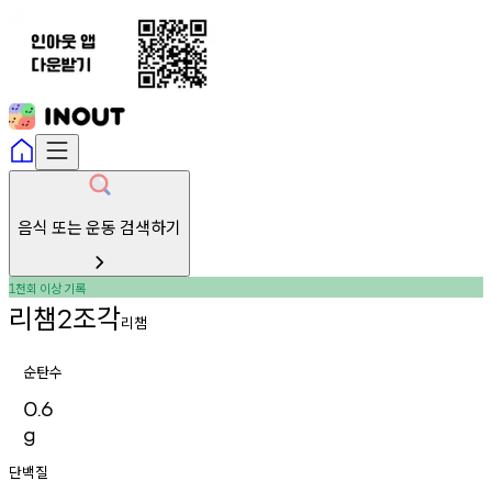
음식 또는 운동 검색하기
천회
이상
기록
1
리챔
조각
2
리챔
순탄수
0.6
g
단백질