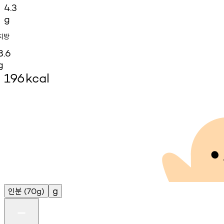
4.3
g
지방
8.6
g
196
kcal
인분
g
(70g)