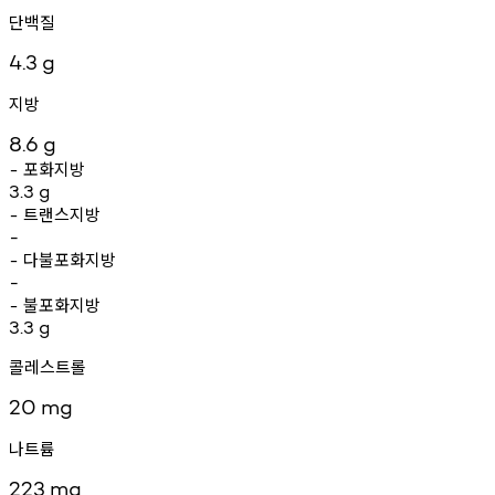
단백질
4.3
g
지방
8.6
g
포화지방
-
3.3
g
트랜스지방
-
-
다불포화지방
-
-
불포화지방
-
3.3
g
콜레스트롤
20
mg
나트륨
223
mg