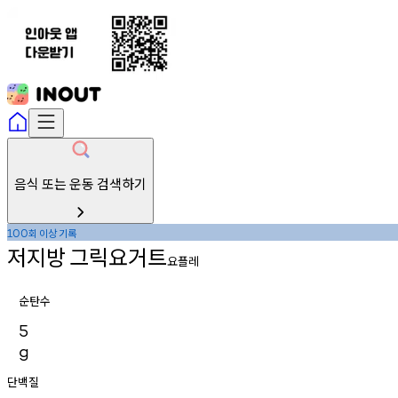
음식 또는 운동 검색하기
회
이상
기록
100
저지방
그릭요거트
요플레
순탄수
5
g
단백질