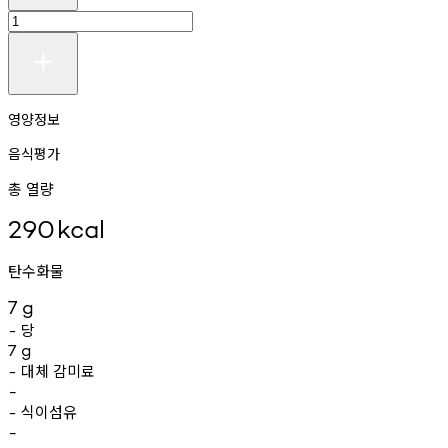
영양정보
음식평가
총 열량
290
kcal
탄수화물
7
g
당
-
7
g
대체
감미료
-
-
식이섬유
-
-