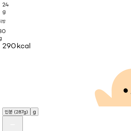
24
g
지방
30
g
290
kcal
인분
g
(287g)