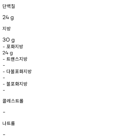
단백질
24
g
지방
30
g
포화지방
-
24
g
트랜스지방
-
-
다불포화지방
-
-
불포화지방
-
-
콜레스트롤
-
나트륨
-