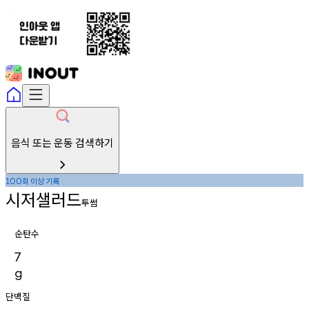
음식 또는 운동 검색하기
회
이상
기록
100
시저샐러드
투썸
순탄수
7
g
단백질