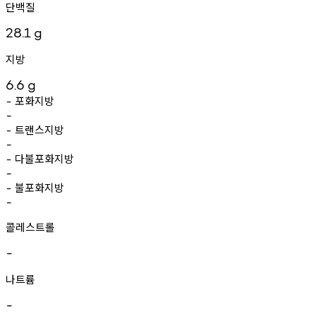
단백질
28.1
g
지방
6.6
g
포화지방
-
-
트랜스지방
-
-
다불포화지방
-
-
불포화지방
-
-
콜레스트롤
-
나트륨
-