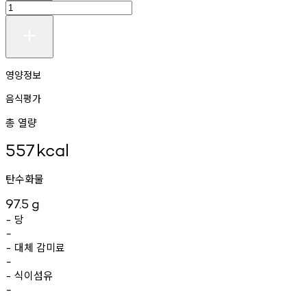
영양정보
음식평가
총 열량
557
kcal
탄수화물
97.5
g
당
-
-
대체
감미료
-
-
식이섬유
-
-