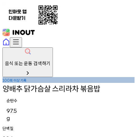
음식 또는 운동 검색하기
회
이상
기록
100
양배추
닭가슴살
스리라차
볶음밥
순탄수
97.5
g
단백질