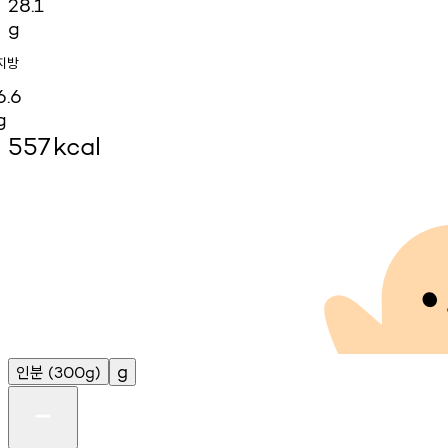
28.1
g
지방
6.6
g
557
kcal
인분
g
(300g)