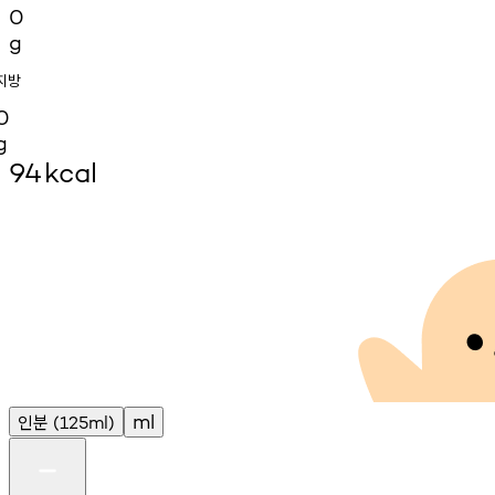
0
g
지방
0
g
94
kcal
인분
ml
(125ml)