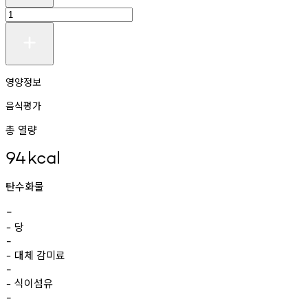
영양정보
음식평가
총 열량
94
kcal
탄수화물
-
당
-
-
대체
감미료
-
-
식이섬유
-
-