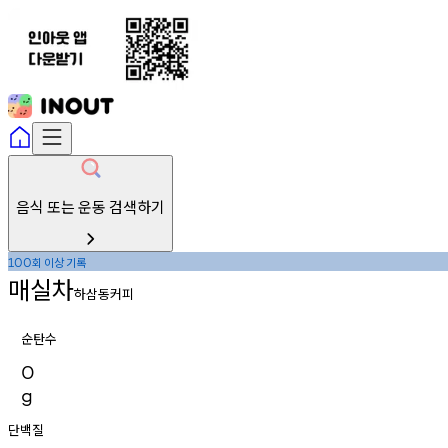
음식 또는 운동 검색하기
회
이상
기록
100
매실차
하삼동커피
순탄수
0
g
단백질