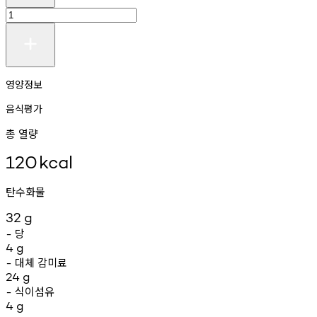
영양정보
음식평가
총 열량
120
kcal
탄수화물
32
g
당
-
4
g
대체
감미료
-
24
g
식이섬유
-
4
g