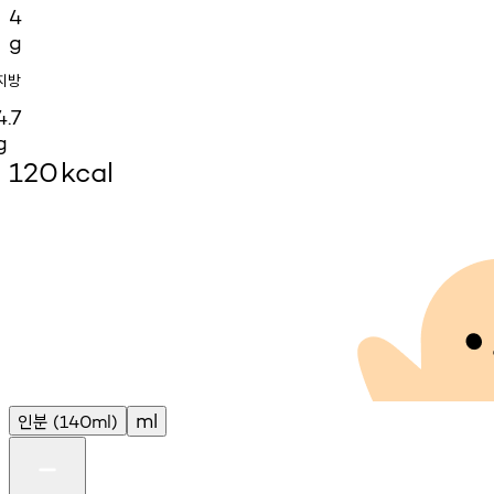
4
g
지방
4.7
g
120
kcal
인분
ml
(140ml)