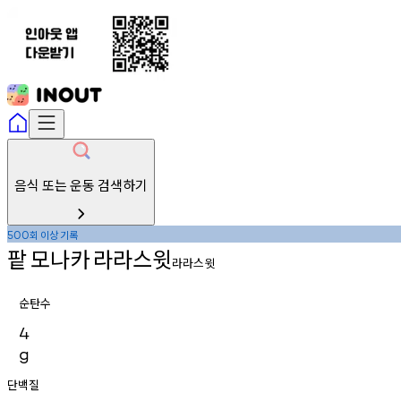
음식 또는 운동 검색하기
회
이상
기록
500
팥
모나카
라라스윗
라라스윗
순탄수
4
g
단백질