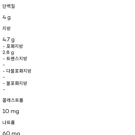
단백질
4
g
지방
4.7
g
포화지방
-
2.8
g
트랜스지방
-
-
다불포화지방
-
-
불포화지방
-
-
콜레스트롤
10
mg
나트륨
60
mg