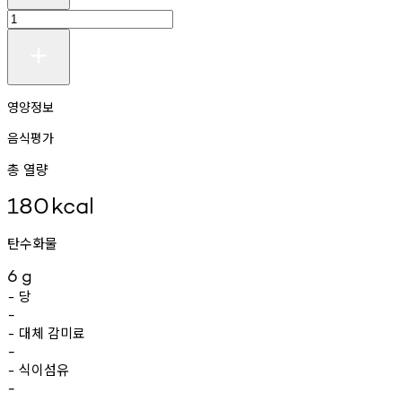
영양정보
음식평가
총 열량
180
kcal
탄수화물
6
g
당
-
-
대체
감미료
-
-
식이섬유
-
-