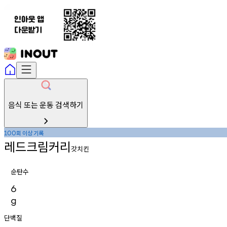
음식 또는 운동 검색하기
회
이상
기록
100
레드크림커리
갓치킨
순탄수
6
g
단백질