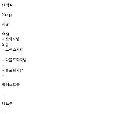
단백질
26
g
지방
6
g
포화지방
-
2
g
트랜스지방
-
-
다불포화지방
-
-
불포화지방
-
-
콜레스트롤
-
나트륨
-