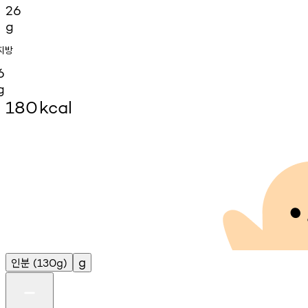
26
g
지방
6
g
180
kcal
인분
g
(130g)