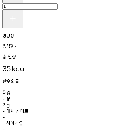
영양정보
음식평가
총 열량
35
kcal
탄수화물
5
g
당
-
2
g
대체
감미료
-
-
식이섬유
-
-