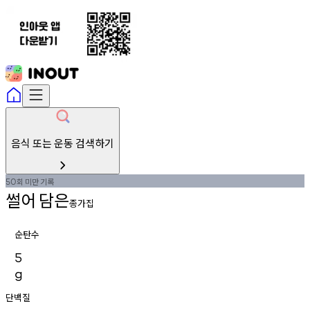
음식 또는 운동 검색하기
회
미만
기록
50
썰어
담은
종가집
순탄수
5
g
단백질