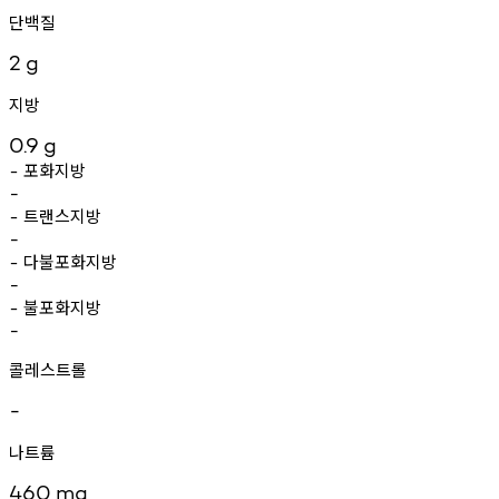
단백질
2
g
지방
0.9
g
포화지방
-
-
트랜스지방
-
-
다불포화지방
-
-
불포화지방
-
-
콜레스트롤
-
나트륨
460
mg