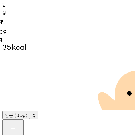
2
g
지방
0.9
g
35
kcal
인분
g
(80g)