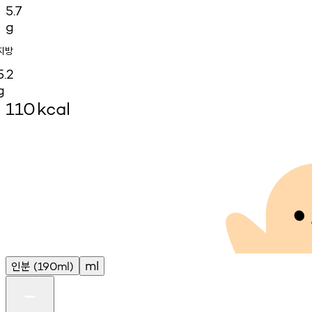
5.7
g
지방
5.2
g
110
kcal
인분
ml
(190ml)