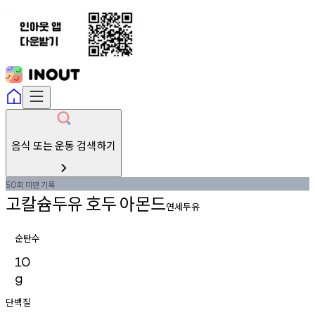
음식 또는 운동 검색하기
회
미만
기록
50
고칼슘두유
호두
아몬드
연세두유
순탄수
10
g
단백질