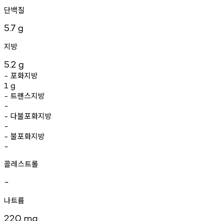
단백질
5.7
g
지방
5.2
g
포화지방
-
1
g
트랜스지방
-
-
다불포화지방
-
-
불포화지방
-
-
콜레스트롤
-
나트륨
220
mg