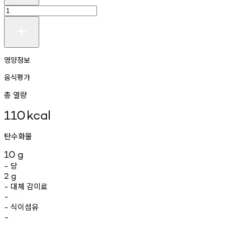
영양정보
음식평가
총 열량
110
kcal
탄수화물
10
g
당
-
2
g
대체
감미료
-
-
식이섬유
-
-