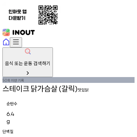
음식 또는 운동 검색하기
회
미만
기록
50
스테이크
닭가슴살
갈릭
(
)
맛있닭
순탄수
6.4
g
단백질