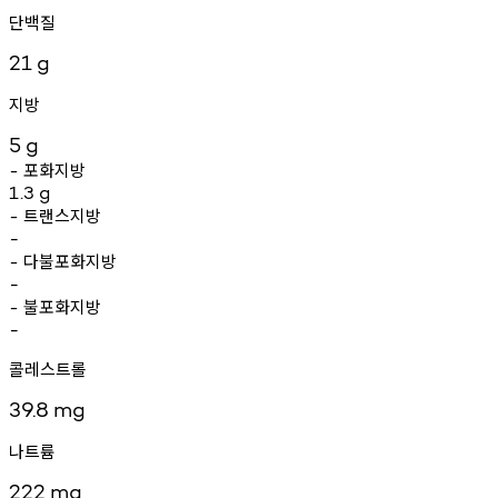
단백질
21
g
지방
5
g
포화지방
-
1.3
g
트랜스지방
-
-
다불포화지방
-
-
불포화지방
-
-
콜레스트롤
39.8
mg
나트륨
222
mg