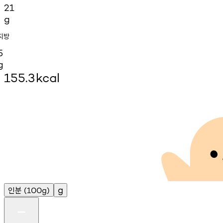
21
g
지방
5
g
155.3
kcal
인분
g
(100g)