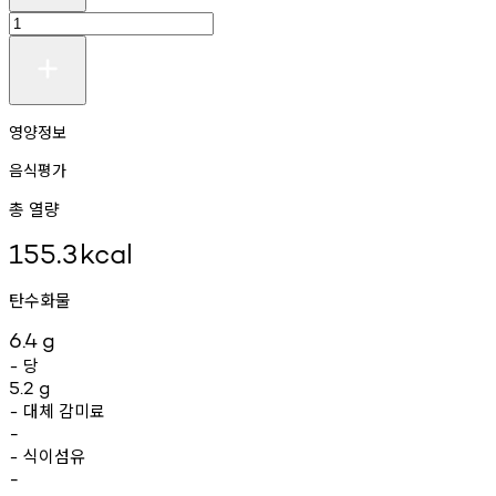
영양정보
음식평가
총 열량
155.3
kcal
탄수화물
6.4
g
당
-
5.2
g
대체
감미료
-
-
식이섬유
-
-