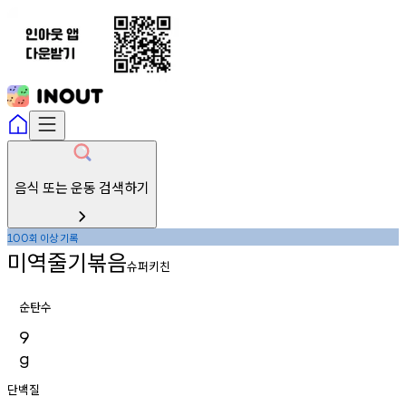
음식 또는 운동 검색하기
회
이상
기록
100
미역줄기볶음
슈퍼키친
순탄수
9
g
단백질