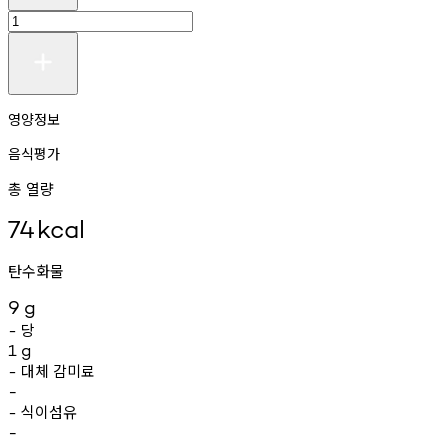
영양정보
음식평가
총 열량
74
kcal
탄수화물
9
g
당
-
1
g
대체
감미료
-
-
식이섬유
-
-