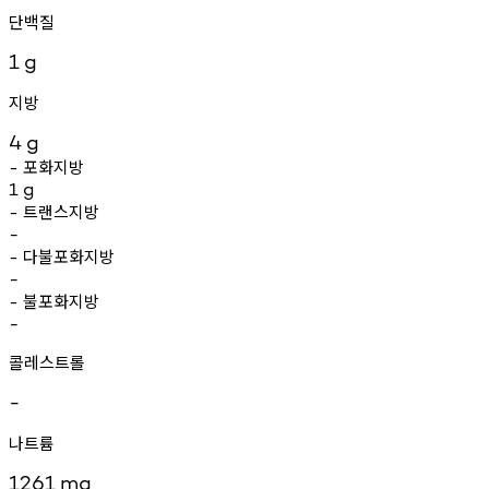
단백질
1
g
지방
4
g
포화지방
-
1
g
트랜스지방
-
-
다불포화지방
-
-
불포화지방
-
-
콜레스트롤
-
나트륨
1261
mg