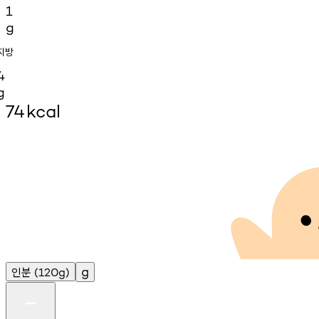
1
g
지방
4
g
74
kcal
인분
g
(120g)