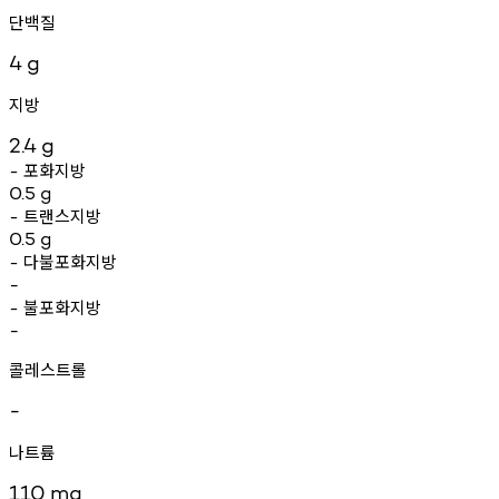
단백질
4
g
지방
2.4
g
포화지방
-
0.5
g
트랜스지방
-
0.5
g
다불포화지방
-
-
불포화지방
-
-
콜레스트롤
-
나트륨
110
mg