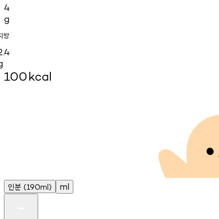
4
g
지방
2.4
g
100
kcal
인분
ml
(190ml)