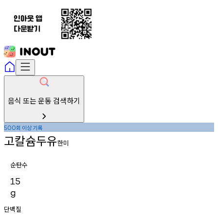
음식 또는 운동 검색하기
회
이상
기록
500
고칼슘두유
한미
순탄수
15
g
단백질