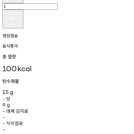
영양정보
음식평가
총 열량
100
kcal
탄수화물
15
g
당
-
9
g
대체
감미료
-
-
식이섬유
-
-