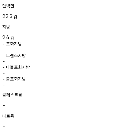
단백질
22.3
g
지방
2.4
g
포화지방
-
-
트랜스지방
-
-
다불포화지방
-
-
불포화지방
-
-
콜레스트롤
-
나트륨
-