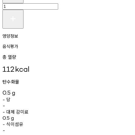
영양정보
음식평가
총 열량
112
kcal
탄수화물
0.5
g
당
-
-
대체
감미료
-
0.5
g
식이섬유
-
-