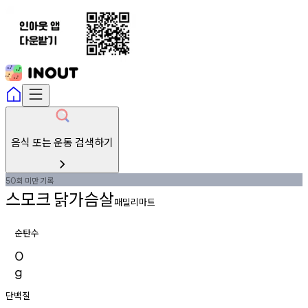
음식 또는 운동 검색하기
회
미만
기록
50
스모크
닭가슴살
패밀리마트
순탄수
0
g
단백질