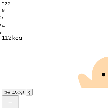
22.3
g
지방
2.4
g
112
kcal
인분
g
(100g)