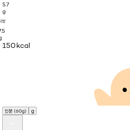
5.7
g
지방
7.5
g
150
kcal
인분
g
(60g)