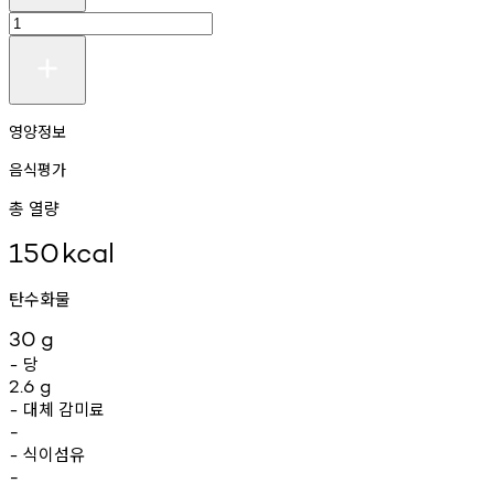
영양정보
음식평가
총 열량
150
kcal
탄수화물
30
g
당
-
2.6
g
대체
감미료
-
-
식이섬유
-
-