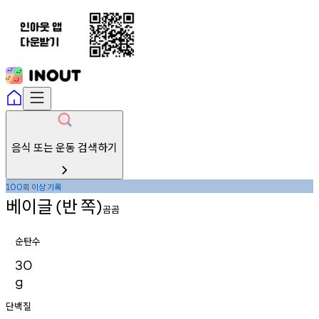
음식 또는 운동 검색하기
회
이상
기록
100
베이글
반
쪽
(
)
곰곰
순탄수
30
g
단백질