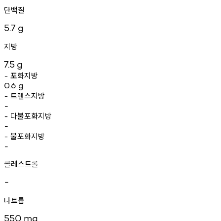
단백질
5.7
g
지방
7.5
g
포화지방
-
0.6
g
트랜스지방
-
-
다불포화지방
-
-
불포화지방
-
-
콜레스트롤
-
나트륨
550
mg