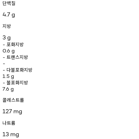
단백질
4.7
g
지방
3
g
포화지방
-
0.6
g
트랜스지방
-
-
다불포화지방
-
1.5
g
불포화지방
-
7.6
g
콜레스트롤
127
mg
나트륨
13
mg