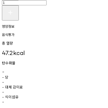
영양정보
음식평가
총 열량
47.2
kcal
탄수화물
-
당
-
-
대체
감미료
-
-
식이섬유
-
-