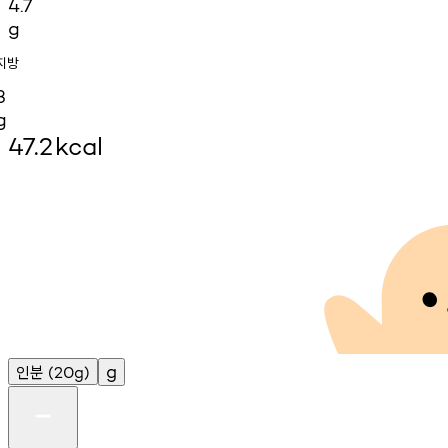
4.7
g
지방
3
g
47.2
kcal
인분
g
(20g)