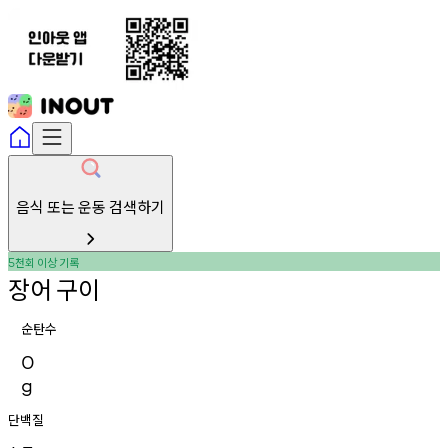
음식 또는 운동 검색하기
천회
이상
기록
5
장어
구이
순탄수
0
g
단백질