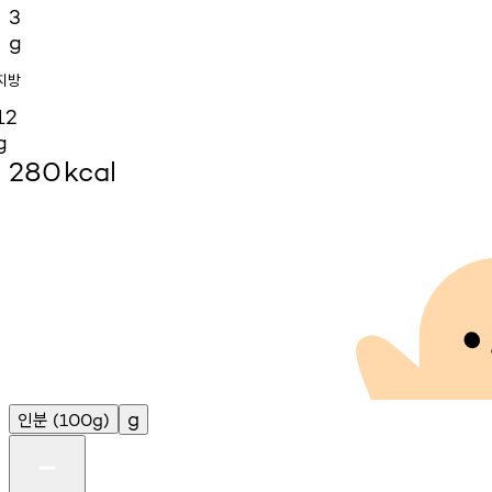
3
g
지방
12
g
280
kcal
인분
g
(100g)