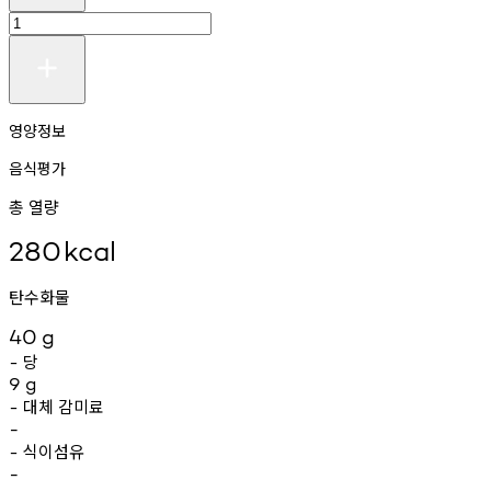
영양정보
음식평가
총 열량
280
kcal
탄수화물
40
g
당
-
9
g
대체
감미료
-
-
식이섬유
-
-