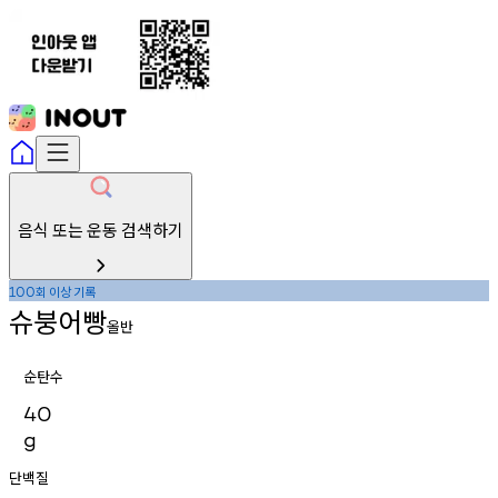
음식 또는 운동 검색하기
회
이상
기록
100
슈붕어빵
올반
순탄수
40
g
단백질