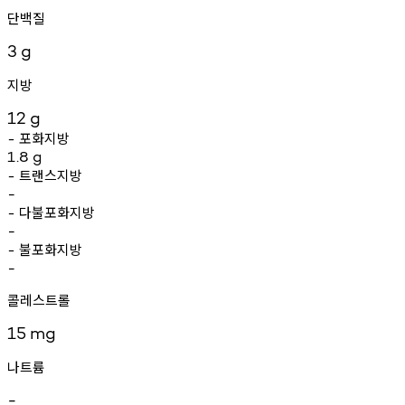
단백질
3
g
지방
12
g
포화지방
-
1.8
g
트랜스지방
-
-
다불포화지방
-
-
불포화지방
-
-
콜레스트롤
15
mg
나트륨
-