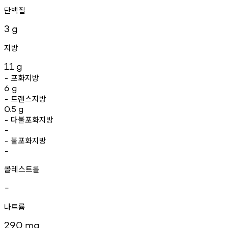
단백질
3
g
지방
11
g
포화지방
-
6
g
트랜스지방
-
0.5
g
다불포화지방
-
-
불포화지방
-
-
콜레스트롤
-
나트륨
290
mg