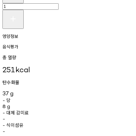
영양정보
음식평가
총 열량
251
kcal
탄수화물
37
g
당
-
8
g
대체
감미료
-
-
식이섬유
-
-