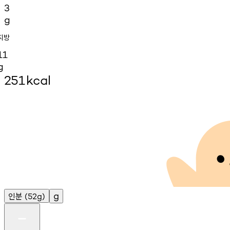
3
g
지방
11
g
251
kcal
인분
g
(52g)