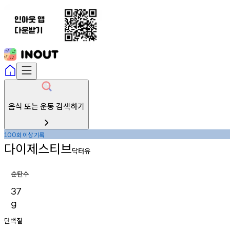
음식 또는 운동 검색하기
회
이상
기록
100
다이제스티브
닥터유
순탄수
37
g
단백질