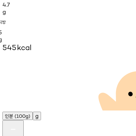
4.7
g
지방
5
g
545
kcal
인분
g
(100g)