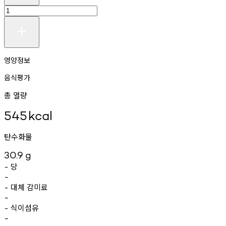
영양정보
음식평가
총 열량
545
kcal
탄수화물
30.9
g
당
-
-
대체
감미료
-
-
식이섬유
-
-