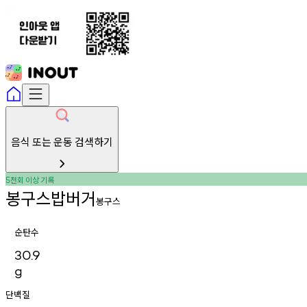
음식 또는 운동 검색하기
천회
이상
기록
5
봉구스밥버거
봉구스
순탄수
30.9
g
단백질