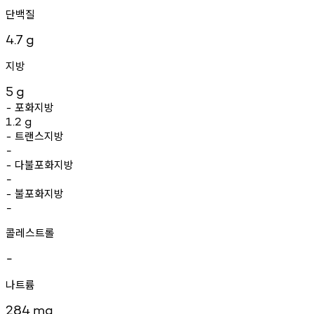
단백질
4.7
g
지방
5
g
포화지방
-
1.2
g
트랜스지방
-
-
다불포화지방
-
-
불포화지방
-
-
콜레스트롤
-
나트륨
284
mg