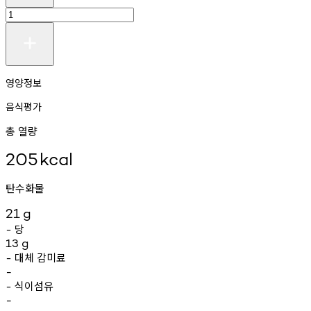
영양정보
음식평가
총 열량
205
kcal
탄수화물
21
g
당
-
13
g
대체
감미료
-
-
식이섬유
-
-