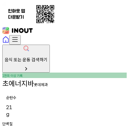
음식 또는 운동 검색하기
천회
이상
기록
1
초에너지바
롯데제과
순탄수
21
g
단백질