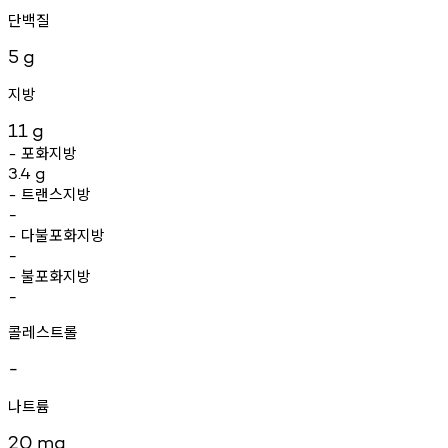
단백질
5
g
지방
11
g
포화지방
-
3.4
g
트랜스지방
-
-
다불포화지방
-
-
불포화지방
-
-
콜레스트롤
-
나트륨
20
mg