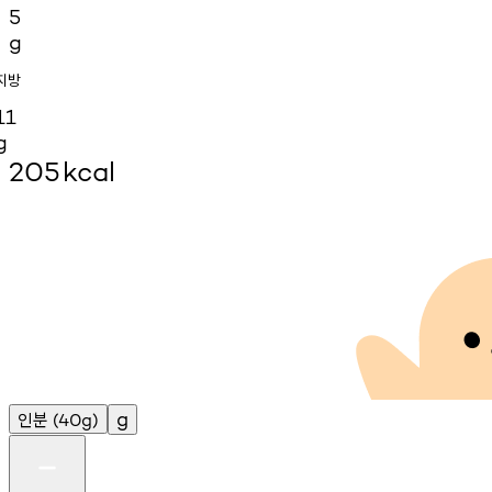
5
g
지방
11
g
205
kcal
인분
g
(40g)