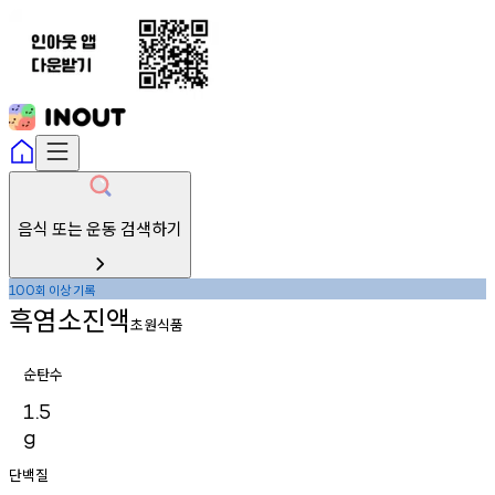
음식 또는 운동 검색하기
회
이상
기록
100
흑염소진액
초원식품
순탄수
1.5
g
단백질