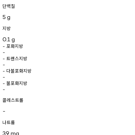
단백질
5
g
지방
0.1
g
포화지방
-
-
트랜스지방
-
-
다불포화지방
-
-
불포화지방
-
-
콜레스트롤
-
나트륨
39
mg