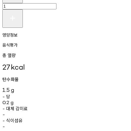
영양정보
음식평가
총 열량
27
kcal
탄수화물
1.5
g
당
-
0.2
g
대체
감미료
-
-
식이섬유
-
-