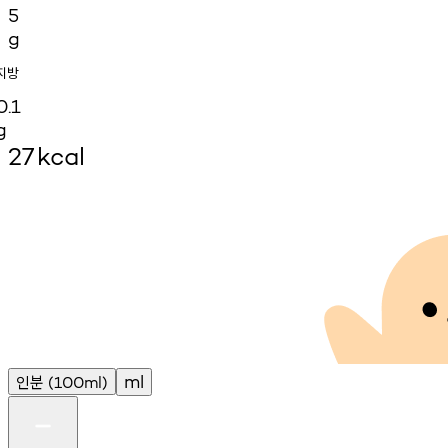
5
g
지방
0.1
g
27
kcal
인분
ml
(100ml)