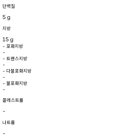
단백질
5
g
지방
15
g
포화지방
-
-
트랜스지방
-
-
다불포화지방
-
-
불포화지방
-
-
콜레스트롤
-
나트륨
-