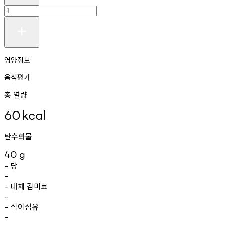
영양정보
음식평가
총 열량
60
kcal
탄수화물
40
g
당
-
-
대체
감미료
-
-
식이섬유
-
-