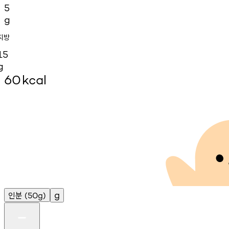
5
g
지방
15
g
60
kcal
인분
g
(50g)