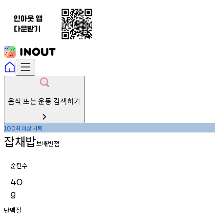
음식 또는 운동 검색하기
회
이상
기록
100
잡채밥
보배반점
순탄수
40
g
단백질