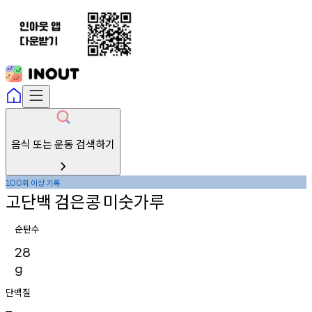
음식 또는 운동 검색하기
회
이상
기록
100
고단백
검은콩
미숫가루
순탄수
28
g
단백질