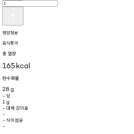
영양정보
음식평가
총 열량
165
kcal
탄수화물
28
g
당
-
1
g
대체
감미료
-
-
식이섬유
-
-