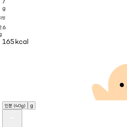
7
g
지방
2.6
g
165
kcal
인분
g
(40g)