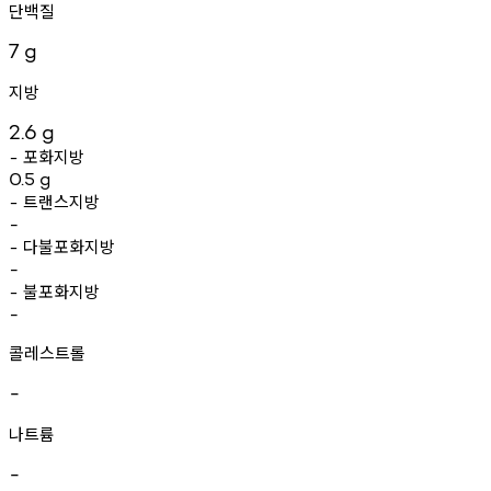
단백질
7
g
지방
2.6
g
포화지방
-
0.5
g
트랜스지방
-
-
다불포화지방
-
-
불포화지방
-
-
콜레스트롤
-
나트륨
-